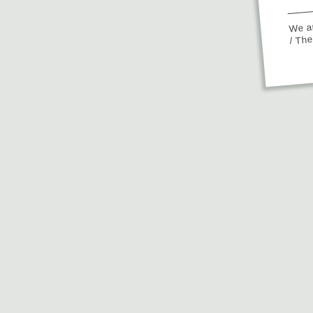
We ap
/ Th