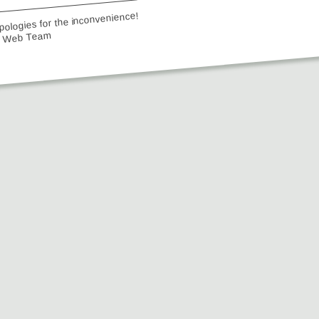
ologies for the inconvenience!
e Web Team