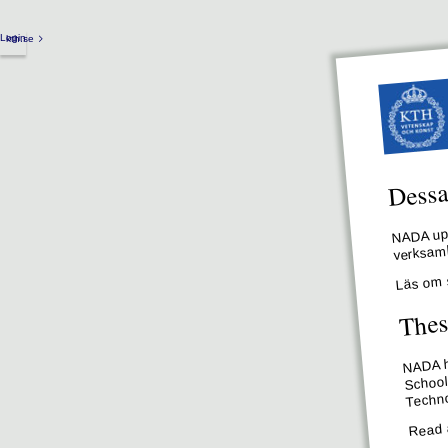
Login
kth.se
Dessa 
NADA upp
verksamh
Läs om 
Thes
NADA ha
School
Techno
Read 