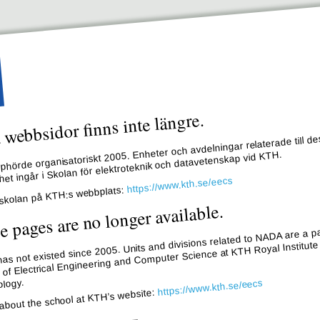
webbsidor finns inte längre.
hörde organisatoriskt 2005. Enheter och avdelningar relaterade till de
et ingår i Skolan för elektroteknik och datavetenskap vid KTH.
https://www.kth.se/eecs
skolan på KTH:s webbplats:
e pages are no longer available.
s not existed since 2005. Units and divisions related to NADA are a pa
 of Electrical Engineering and Computer Science at KTH Royal Institute
logy.
https://www.kth.se/eecs
about the school at KTH’s website: