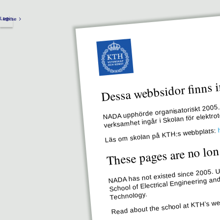
Login
kth.se
Dessa webbsidor finns i
NADA upphörde organisatoriskt 2005. 
verksamhet ingår i Skolan för elektr
Läs om skolan på KTH:s webbplats:
These pages are no lon
NADA has not existed since 2005. Un
School of Electrical Engineering an
Technology.
Read about the school at KTH’s we