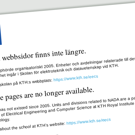
webbsidor finns inte längre.
hörde organisatoriskt 2005. Enheter och avdelningar relaterade till de
et ingår i Skolan för elektroteknik och datavetenskap vid KTH.
https://www.kth.se/eecs
skolan på KTH:s webbplats:
e pages are no longer available.
s not existed since 2005. Units and divisions related to NADA are a pa
 of Electrical Engineering and Computer Science at KTH Royal Institute
logy.
https://www.kth.se/eecs
about the school at KTH’s website: