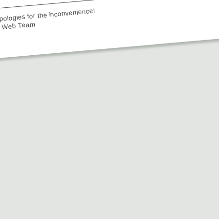
ologies for the inconvenience!
e Web Team