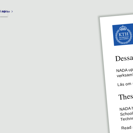
Login
kth.se
Dessa 
NADA upp
verksamh
Läs om 
Thes
NADA ha
School
Techno
Read 