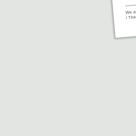
We ap
/ Th