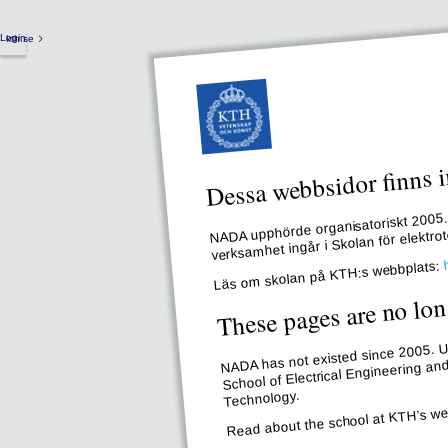
Login
kth.se
Dessa webbsidor finns i
NADA upphörde organisatoriskt 2005. 
verksamhet ingår i Skolan för elektr
Läs om skolan på KTH:s webbplats:
These pages are no lon
NADA has not existed since 2005. Un
School of Electrical Engineering an
Technology.
Read about the school at KTH’s we