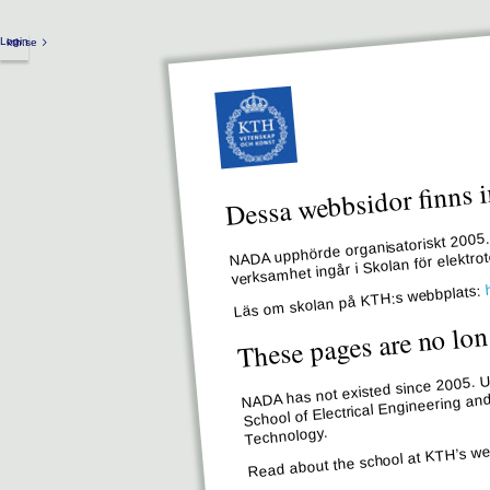
Login
kth.se
Dessa webbsidor finns i
NADA upphörde organisatoriskt 2005. 
verksamhet ingår i Skolan för elektr
Läs om skolan på KTH:s webbplats:
These pages are no lon
NADA has not existed since 2005. Un
School of Electrical Engineering an
Technology.
Read about the school at KTH’s we