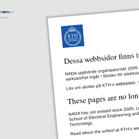
Login
kth.se
Dessa webbsidor finns i
NADA upphörde organisatoriskt 2005. 
verksamhet ingår i Skolan för elektr
Läs om skolan på KTH:s webbplats:
These pages are no lon
NADA has not existed since 2005. Un
School of Electrical Engineering an
Technology.
Read about the school at KTH’s we