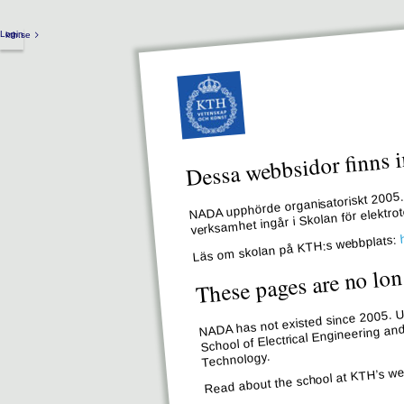
Login
kth.se
Dessa webbsidor finns i
NADA upphörde organisatoriskt 2005. 
verksamhet ingår i Skolan för elektr
Läs om skolan på KTH:s webbplats:
These pages are no lon
NADA has not existed since 2005. Un
School of Electrical Engineering an
Technology.
Read about the school at KTH’s we