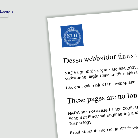
Login
kth.se
Dessa webbsidor finns i
NADA upphörde organisatoriskt 2005. 
verksamhet ingår i Skolan för elektr
Läs om skolan på KTH:s webbplats:
These pages are no lon
NADA has not existed since 2005. Un
School of Electrical Engineering an
Technology.
Read about the school at KTH’s we