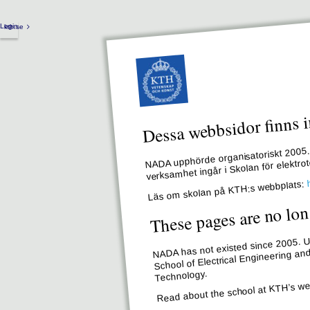
Login
kth.se
Dessa webbsidor finns i
NADA upphörde organisatoriskt 2005. 
verksamhet ingår i Skolan för elektr
Läs om skolan på KTH:s webbplats:
These pages are no lon
NADA has not existed since 2005. Un
School of Electrical Engineering an
Technology.
Read about the school at KTH’s we