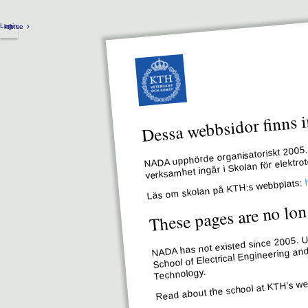
Login
kth.se
Dessa webbsidor finns i
NADA upphörde organisatoriskt 2005. 
verksamhet ingår i Skolan för elektr
Läs om skolan på KTH:s webbplats:
These pages are no lon
NADA has not existed since 2005. Un
School of Electrical Engineering an
Technology.
Read about the school at KTH’s we