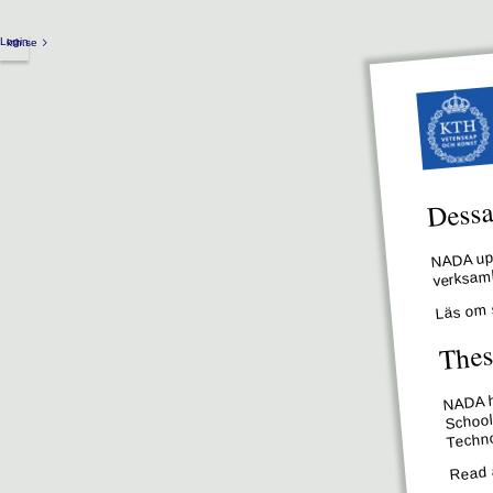
Login
kth.se
Dessa 
NADA upp
verksamh
Läs om 
Thes
NADA ha
School
Techno
Read 