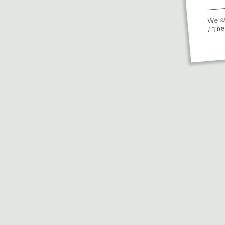
We ap
/ Th