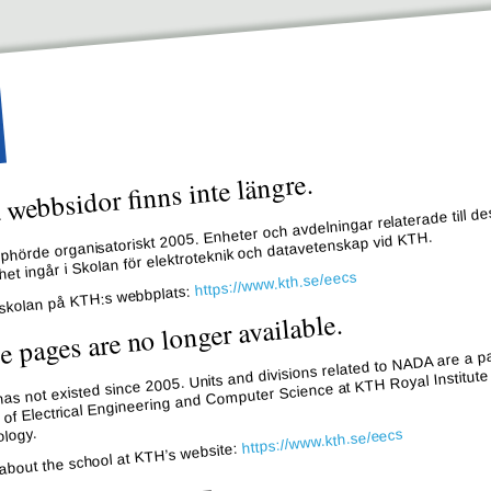
webbsidor finns inte längre.
hörde organisatoriskt 2005. Enheter och avdelningar relaterade till de
et ingår i Skolan för elektroteknik och datavetenskap vid KTH.
https://www.kth.se/eecs
skolan på KTH:s webbplats:
e pages are no longer available.
s not existed since 2005. Units and divisions related to NADA are a pa
 of Electrical Engineering and Computer Science at KTH Royal Institute
logy.
https://www.kth.se/eecs
about the school at KTH’s website: