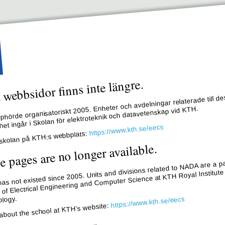
webbsidor finns inte längre.
hörde organisatoriskt 2005. Enheter och avdelningar relaterade till de
et ingår i Skolan för elektroteknik och datavetenskap vid KTH.
https://www.kth.se/eecs
skolan på KTH:s webbplats:
e pages are no longer available.
s not existed since 2005. Units and divisions related to NADA are a pa
 of Electrical Engineering and Computer Science at KTH Royal Institute
logy.
https://www.kth.se/eecs
about the school at KTH’s website: