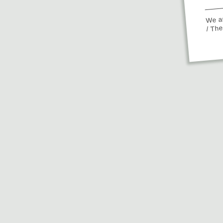
We ap
/ Th