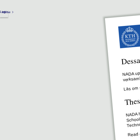
Login
kth.se
Dessa 
NADA upp
verksamh
Läs om 
Thes
NADA ha
School
Techno
Read 