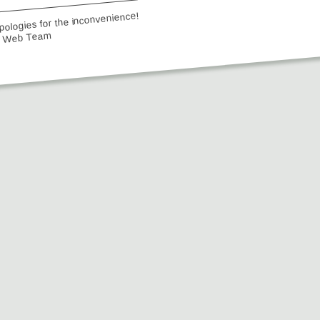
ologies for the inconvenience!
e Web Team