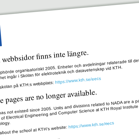
webbsidor finns inte längre.
hörde organisatoriskt 2005. Enheter och avdelningar relaterade till de
et ingår i Skolan för elektroteknik och datavetenskap vid KTH.
https://www.kth.se/eecs
skolan på KTH:s webbplats:
e pages are no longer available.
s not existed since 2005. Units and divisions related to NADA are a pa
 of Electrical Engineering and Computer Science at KTH Royal Institute
logy.
https://www.kth.se/eecs
about the school at KTH’s website: