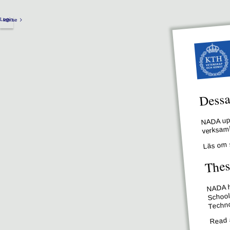
Login
kth.se
Dessa 
NADA upp
verksamh
Läs om 
Thes
NADA ha
School
Techno
Read 