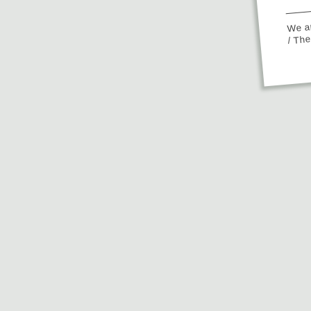
We ap
/ Th