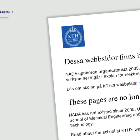
Login
kth.se
Dessa webbsidor finns i
NADA upphörde organisatoriskt 2005. 
verksamhet ingår i Skolan för elektr
Läs om skolan på KTH:s webbplats:
These pages are no lon
NADA has not existed since 2005. Un
School of Electrical Engineering an
Technology.
Read about the school at KTH’s we