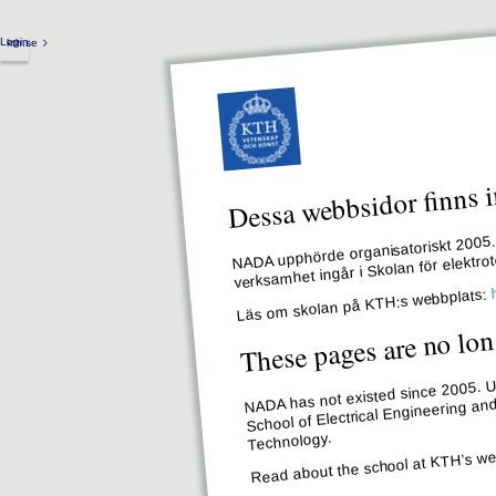
Login
kth.se
Dessa webbsidor finns i
NADA upphörde organisatoriskt 2005. 
verksamhet ingår i Skolan för elektr
Läs om skolan på KTH:s webbplats:
These pages are no lon
NADA has not existed since 2005. Un
School of Electrical Engineering an
Technology.
Read about the school at KTH’s we