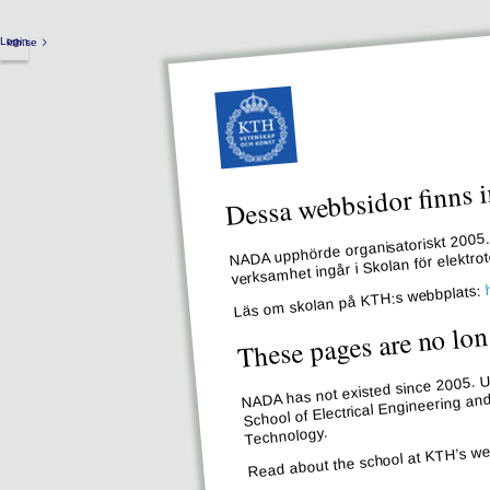
Login
kth.se
Dessa webbsidor finns i
NADA upphörde organisatoriskt 2005. 
verksamhet ingår i Skolan för elektr
Läs om skolan på KTH:s webbplats:
These pages are no lon
NADA has not existed since 2005. Un
School of Electrical Engineering an
Technology.
Read about the school at KTH’s we