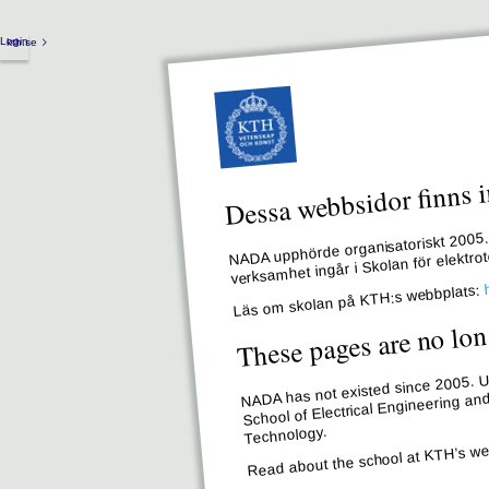
Login
kth.se
Dessa webbsidor finns i
NADA upphörde organisatoriskt 2005. 
verksamhet ingår i Skolan för elektr
Läs om skolan på KTH:s webbplats:
These pages are no lon
NADA has not existed since 2005. Un
School of Electrical Engineering an
Technology.
Read about the school at KTH’s we