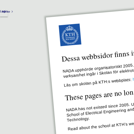
Login
kth.se
Dessa webbsidor finns i
NADA upphörde organisatoriskt 2005. 
verksamhet ingår i Skolan för elektr
Läs om skolan på KTH:s webbplats:
These pages are no lon
NADA has not existed since 2005. Un
School of Electrical Engineering an
Technology.
Read about the school at KTH’s we