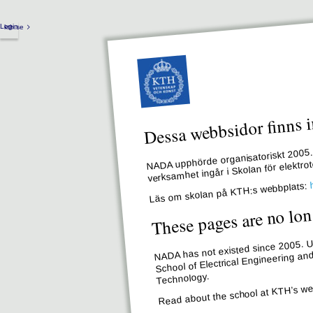
Login
kth.se
Dessa webbsidor finns i
NADA upphörde organisatoriskt 2005. 
verksamhet ingår i Skolan för elektr
Läs om skolan på KTH:s webbplats:
These pages are no lon
NADA has not existed since 2005. Un
School of Electrical Engineering an
Technology.
Read about the school at KTH’s we