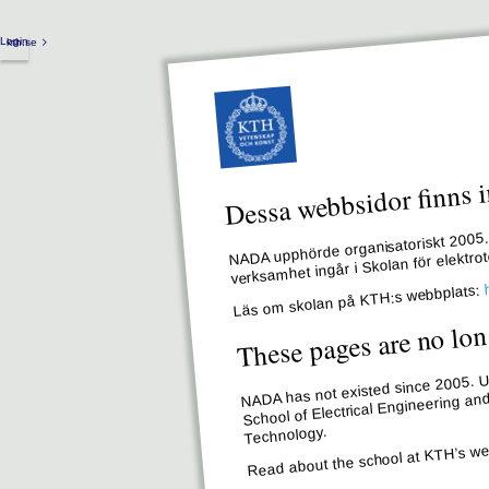
Login
kth.se
Dessa webbsidor finns i
NADA upphörde organisatoriskt 2005. 
verksamhet ingår i Skolan för elektr
Läs om skolan på KTH:s webbplats:
These pages are no lon
NADA has not existed since 2005. Un
School of Electrical Engineering an
Technology.
Read about the school at KTH’s we