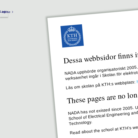
Login
kth.se
Dessa webbsidor finns i
NADA upphörde organisatoriskt 2005. 
verksamhet ingår i Skolan för elektr
Läs om skolan på KTH:s webbplats:
These pages are no lon
NADA has not existed since 2005. Un
School of Electrical Engineering an
Technology.
Read about the school at KTH’s we