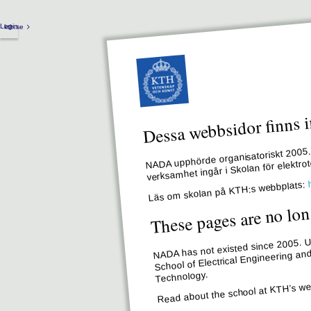
Login
kth.se
Dessa webbsidor finns i
NADA upphörde organisatoriskt 2005. 
verksamhet ingår i Skolan för elektr
Läs om skolan på KTH:s webbplats:
These pages are no lon
NADA has not existed since 2005. Un
School of Electrical Engineering an
Technology.
Read about the school at KTH’s we