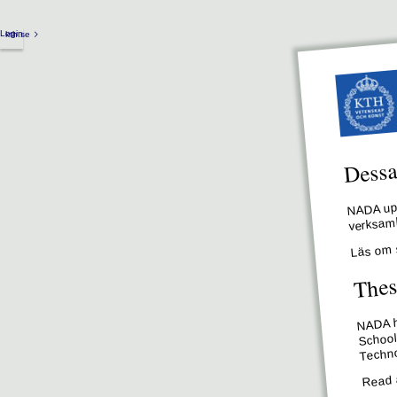
Login
kth.se
Dessa 
NADA upp
verksamh
Läs om 
Thes
NADA ha
School
Techno
Read 