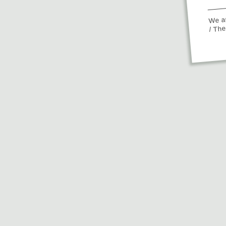
We ap
/ Th