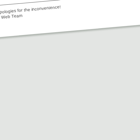
ologies for the inconvenience!
e Web Team