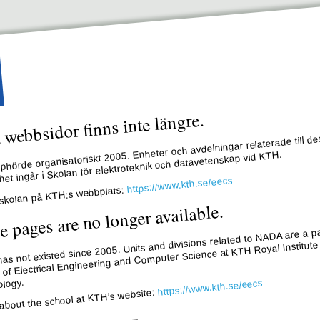
webbsidor finns inte längre.
hörde organisatoriskt 2005. Enheter och avdelningar relaterade till de
et ingår i Skolan för elektroteknik och datavetenskap vid KTH.
https://www.kth.se/eecs
skolan på KTH:s webbplats:
e pages are no longer available.
s not existed since 2005. Units and divisions related to NADA are a pa
 of Electrical Engineering and Computer Science at KTH Royal Institute
logy.
https://www.kth.se/eecs
about the school at KTH’s website: