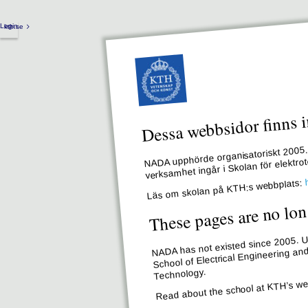
Login
kth.se
Dessa webbsidor finns i
NADA upphörde organisatoriskt 2005. 
verksamhet ingår i Skolan för elektr
Läs om skolan på KTH:s webbplats:
These pages are no lon
NADA has not existed since 2005. Un
School of Electrical Engineering an
Technology.
Read about the school at KTH’s we