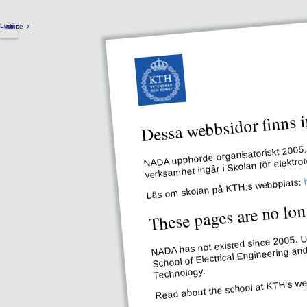
Login
kth.se
Dessa webbsidor finns i
NADA upphörde organisatoriskt 2005. 
verksamhet ingår i Skolan för elektr
Läs om skolan på KTH:s webbplats:
These pages are no lon
NADA has not existed since 2005. Un
School of Electrical Engineering an
Technology.
Read about the school at KTH’s we