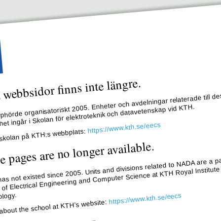
webbsidor finns inte längre.
hörde organisatoriskt 2005. Enheter och avdelningar relaterade till de
et ingår i Skolan för elektroteknik och datavetenskap vid KTH.
https://www.kth.se/eecs
skolan på KTH:s webbplats:
e pages are no longer available.
s not existed since 2005. Units and divisions related to NADA are a pa
 of Electrical Engineering and Computer Science at KTH Royal Institute
logy.
https://www.kth.se/eecs
about the school at KTH’s website: