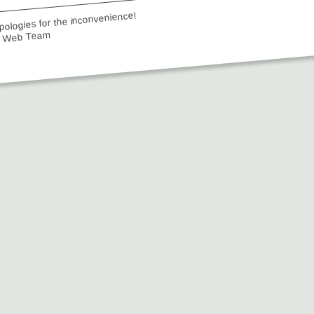
ologies for the inconvenience!
e Web Team