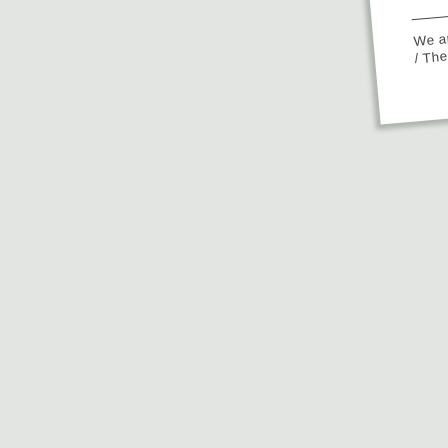
We ap
/ Th