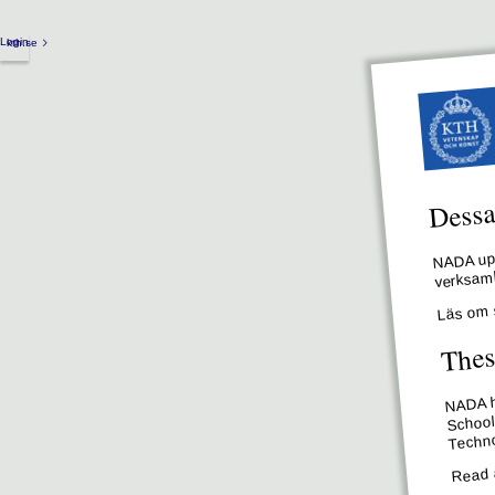
Login
kth.se
Dessa 
NADA upp
verksamh
Läs om 
Thes
NADA ha
School
Techno
Read 