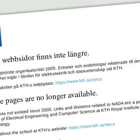
webbsidor finns inte längre.
hörde organisatoriskt 2005. Enheter och avdelningar relaterade till de
et ingår i Skolan för elektroteknik och datavetenskap vid KTH.
https://www.kth.se/eecs
skolan på KTH:s webbplats:
e pages are no longer available.
s not existed since 2005. Units and divisions related to NADA are a pa
 of Electrical Engineering and Computer Science at KTH Royal Institute
logy.
https://www.kth.se/eecs
about the school at KTH’s website: