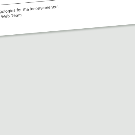
ologies for the inconvenience!
e Web Team