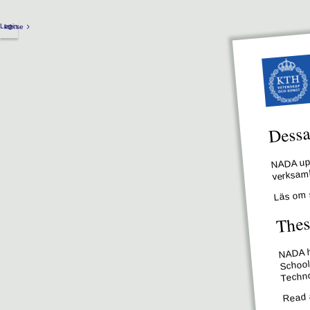
Login
kth.se
Dessa 
NADA upp
verksamh
Läs om 
Thes
NADA ha
School
Techno
Read 