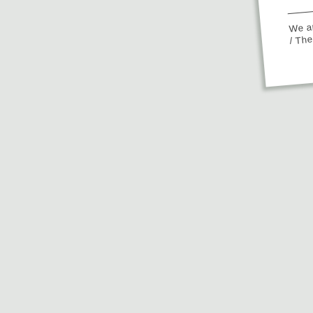
We ap
/ Th