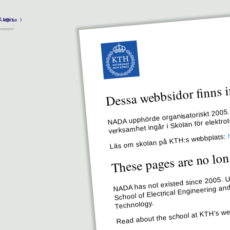
Login
kth.se
Dessa webbsidor finns i
NADA upphörde organisatoriskt 2005. 
verksamhet ingår i Skolan för elektr
Läs om skolan på KTH:s webbplats:
These pages are no lon
NADA has not existed since 2005. Un
School of Electrical Engineering an
Technology.
Read about the school at KTH’s we