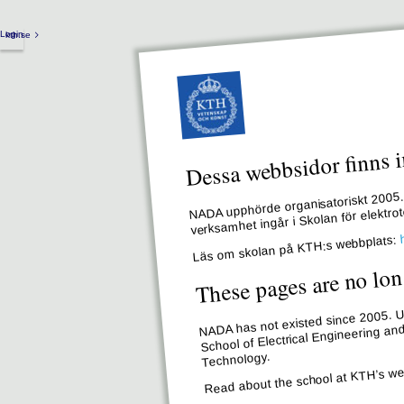
Login
kth.se
Dessa webbsidor finns i
NADA upphörde organisatoriskt 2005. 
verksamhet ingår i Skolan för elektr
Läs om skolan på KTH:s webbplats:
These pages are no lon
NADA has not existed since 2005. Un
School of Electrical Engineering an
Technology.
Read about the school at KTH’s we