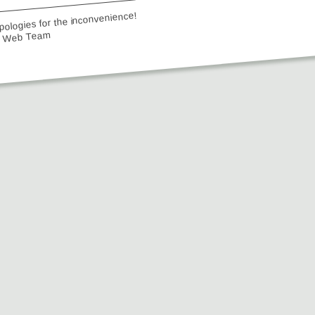
ologies for the inconvenience!
e Web Team