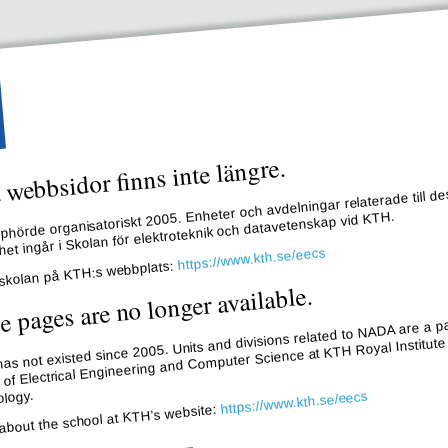
webbsidor finns inte längre.
hörde organisatoriskt 2005. Enheter och avdelningar relaterade till de
et ingår i Skolan för elektroteknik och datavetenskap vid KTH.
https://www.kth.se/eecs
skolan på KTH:s webbplats:
e pages are no longer available.
s not existed since 2005. Units and divisions related to NADA are a pa
 of Electrical Engineering and Computer Science at KTH Royal Institute
logy.
https://www.kth.se/eecs
about the school at KTH’s website: