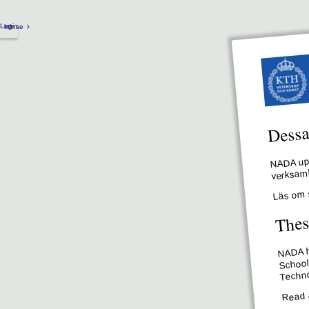
Login
kth.se
Dessa 
NADA upp
verksamh
Läs om 
Thes
NADA ha
School
Techno
Read 