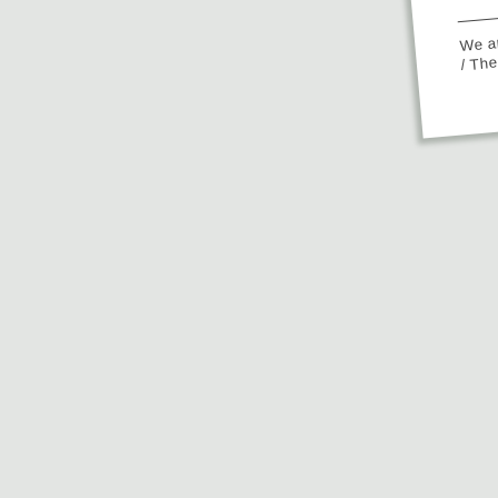
We ap
/ Th