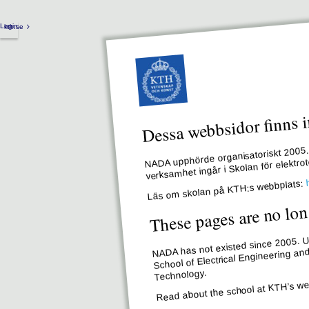
Login
kth.se
Dessa webbsidor finns i
NADA upphörde organisatoriskt 2005. 
verksamhet ingår i Skolan för elektr
Läs om skolan på KTH:s webbplats:
These pages are no lon
NADA has not existed since 2005. Un
School of Electrical Engineering an
Technology.
Read about the school at KTH’s we