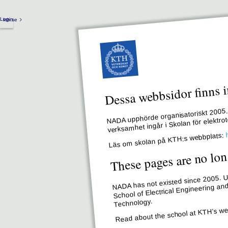
Login
kth.se
Dessa webbsidor finns i
NADA upphörde organisatoriskt 2005. 
verksamhet ingår i Skolan för elektr
Läs om skolan på KTH:s webbplats:
These pages are no lon
NADA has not existed since 2005. Un
School of Electrical Engineering an
Technology.
Read about the school at KTH’s we