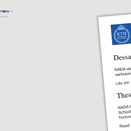
Login
kth.se
Dessa 
NADA upp
verksamh
Läs om 
Thes
NADA ha
School
Techno
Read 