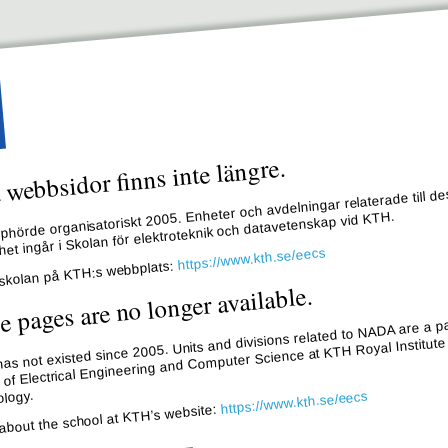
webbsidor finns inte längre.
hörde organisatoriskt 2005. Enheter och avdelningar relaterade till de
et ingår i Skolan för elektroteknik och datavetenskap vid KTH.
https://www.kth.se/eecs
skolan på KTH:s webbplats:
e pages are no longer available.
s not existed since 2005. Units and divisions related to NADA are a pa
 of Electrical Engineering and Computer Science at KTH Royal Institute
logy.
https://www.kth.se/eecs
about the school at KTH’s website: