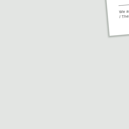
We ap
/ Th