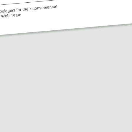
ologies for the inconvenience!
e Web Team