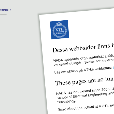
Login
kth.se
Dessa webbsidor finns i
NADA upphörde organisatoriskt 2005. 
verksamhet ingår i Skolan för elektr
Läs om skolan på KTH:s webbplats:
These pages are no lon
NADA has not existed since 2005. Un
School of Electrical Engineering an
Technology.
Read about the school at KTH’s we