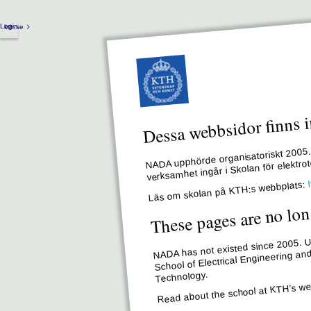
Login
kth.se
Dessa webbsidor finns i
NADA upphörde organisatoriskt 2005. 
verksamhet ingår i Skolan för elektr
Läs om skolan på KTH:s webbplats:
These pages are no lon
NADA has not existed since 2005. Un
School of Electrical Engineering an
Technology.
Read about the school at KTH’s we